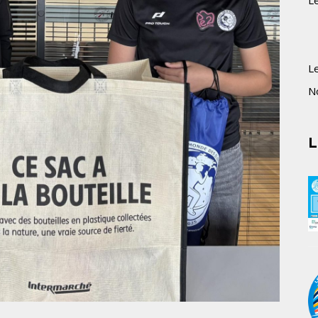
L
L
N
L