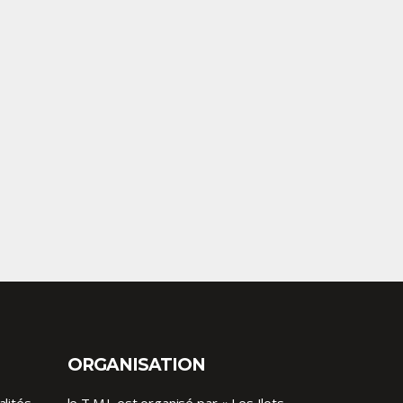
ORGANISATION
alités
le T.M.I. est organisé par « Les Ilots