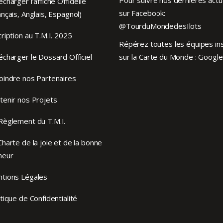
écharger l’affiche Officielle
sur Facebook:
ançais, Anglais, Espagnol)
@TourduMondedesIlots
cription au T.M.I. 2025
Répérez toutes les équipes ins
écharger le Dossard Officiel
sur la Carte du Monde :
Google
oindre nos Partenaires
tenir nos Projets
Règlement du T.M.I.
Charte de la joie et de la bonne
meur
tions Légales
itique de Confidentialité