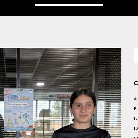
S
fo
C
A
E
L
L