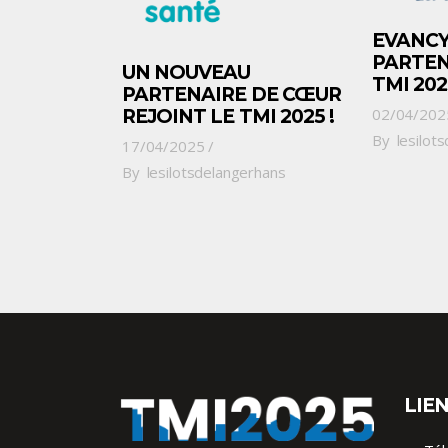
EVANCY
PARTEN
UN NOUVEAU
TMI 2025
PARTENAIRE DE CŒUR
02/04/202
REJOINT LE TMI 2025 !
By
lesilot
17/04/2025
By
lesilotsdelangerhans
LIEN