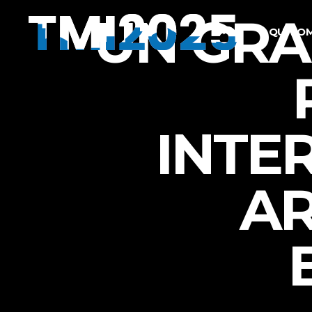
UN GRA
QUI SO
INTE
AR