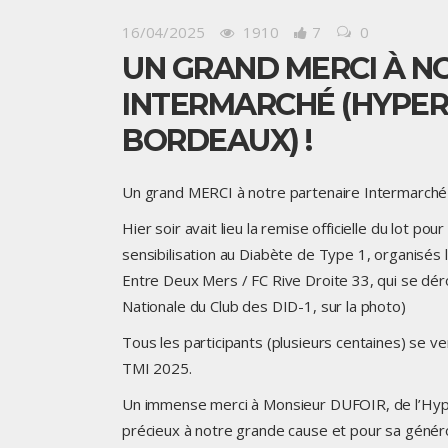
16/04/2025
1910
7
0
UN GRAND MERCI À N
INTERMARCHÉ (HYPER
BORDEAUX) !
Un grand MERCI à notre partenaire
Intermarché
Hier soir avait lieu la remise officielle du lot pou
sensibilisation au Diabète de Type 1, organisés 
Entre Deux Mers
/
FC Rive Droite 33
, qui se dé
Nationale du Club des DID-1, sur la photo)
Tous les participants (plusieurs centaines) se 
TMI 2025
.
Un immense merci à Monsieur DUFOIR, de l’Hyp
précieux à notre grande cause et pour sa généro