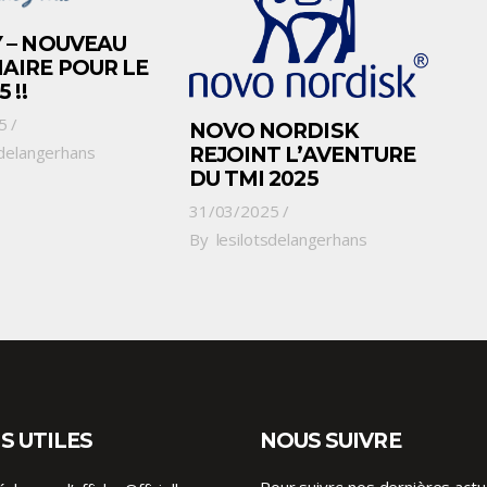
 – NOUVEAU
AIRE POUR LE
 !!
5
NOVO NORDISK
sdelangerhans
REJOINT L’AVENTURE
DU TMI 2025
31/03/2025
By
lesilotsdelangerhans
S UTILES
NOUS SUIVRE
Pour suivre nos dernières actu