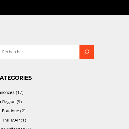
earch
r:
ATÉGORIES
nnonces
(17)
n Région
(9)
a Boutique
(2)
a TMI MAP
(1)