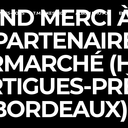
ND MERCI 
MMES-NOUS
T.M.I. : KESAKO ?
ALBUM PHOTOS
EN 
PARTENAIR
RMARCHÉ (
TIGUES-PR
BORDEAUX) 