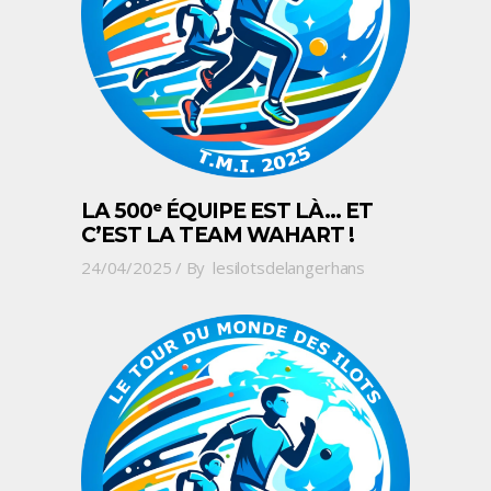
LA 500ᵉ ÉQUIPE EST LÀ… ET
C’EST LA TEAM WAHART !
24/04/2025
By
lesilotsdelangerhans