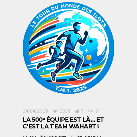
24/04/2025
2838
7
0
LA 500ᵉ ÉQUIPE EST LÀ… ET
C’EST LA TEAM WAHART !