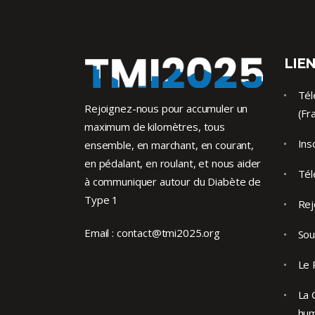
LIEN
Tél
Rejoignez-nous pour accumuler un
(Fr
maximum de kilomètres, tous
Ins
ensemble, en marchant, en courant,
en pédalant, en roulant, et nous aider
Tél
à communiquer autour du Diabète de
Type 1
Rej
Email :
contact@tmi2025.org
Sou
Le 
La 
hu