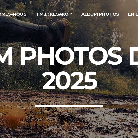
MMES-NOUS
T.M.I. : KESAKO ?
ALBUM PHOTOS
EN 
M PHOTOS D
2025