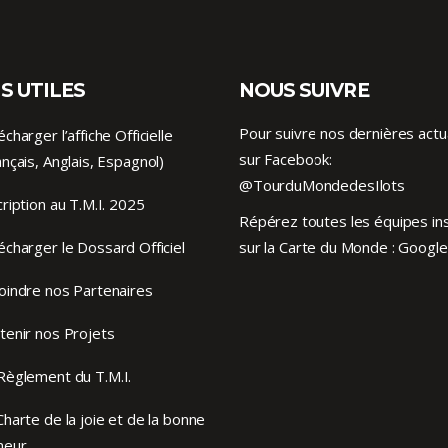
S UTILES
NOUS SUIVRE
Pour suivre nos dernières actu
écharger l’affiche Officielle
sur Facebook:
ançais, Anglais, Espagnol)
@TourduMondedesIlots
cription au T.M.I. 2025
Répérez toutes les équipes ins
écharger le Dossard Officiel
sur la Carte du Monde :
Google
oindre nos Partenaires
tenir nos Projets
Règlement du T.M.I.
Charte de la joie et de la bonne
meur