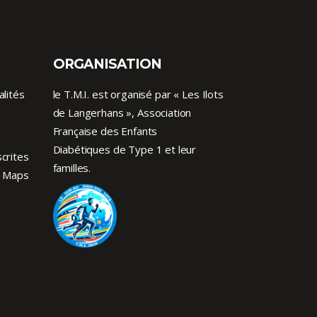
ORGANISATION
alités
le T.M.I. est organisé par « Les Ilots
de Langerhans », Association
Française des Enfants
Diabétiques de Type 1
et leur
crites
familles.
 Maps