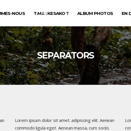
MMES-NOUS
T.M.I. : KESAKO ?
ALBUM PHOTOS
EN 
SEPARATORS
ean
Lorem ipsum dolor sit amet. adipiscing elit. Aenean
Lor
commodo ligula eget. Aenean massa, cum sociis
co