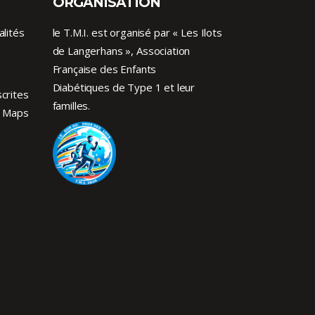
ORGANISATION
alités
le T.M.I. est organisé par « Les Ilots
de Langerhans », Association
Française des Enfants
Diabétiques de Type 1
et leur
crites
familles.
 Maps