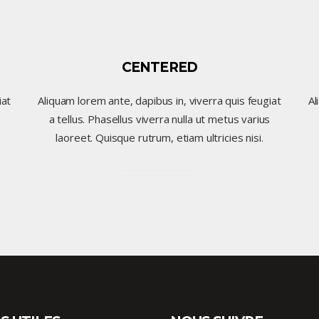
CENTERED
iat
Aliquam lorem ante, dapibus in, viverra quis feugiat
Al
a tellus. Phasellus viverra nulla ut metus varius
laoreet. Quisque rutrum, etiam ultricies nisi.