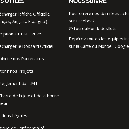
S UTILES
NOUS SUIVRE
Pour suivre nos dernières actu
écharger l’affiche Officielle
sur Facebook:
ançais, Anglais, Espagnol)
@TourduMondedesIlots
cription au T.M.I. 2025
Répérez toutes les équipes ins
écharger le Dossard Officiel
sur la Carte du Monde :
Google
oindre nos Partenaires
tenir nos Projets
Règlement du T.M.I.
Charte de la joie et de la bonne
meur
tions Légales
itique de Confidentialité