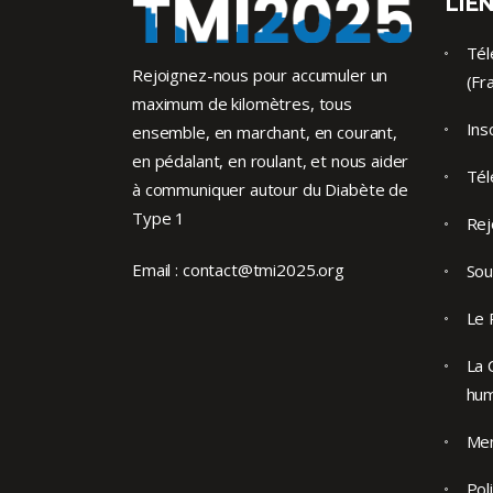
LIEN
Tél
Rejoignez-nous pour accumuler un
(Fr
maximum de kilomètres, tous
Ins
ensemble, en marchant, en courant,
en pédalant, en roulant, et nous aider
Tél
à communiquer autour du Diabète de
Type 1
Rej
Email :
contact@tmi2025.org
Sou
Le 
La 
hu
Men
Pol