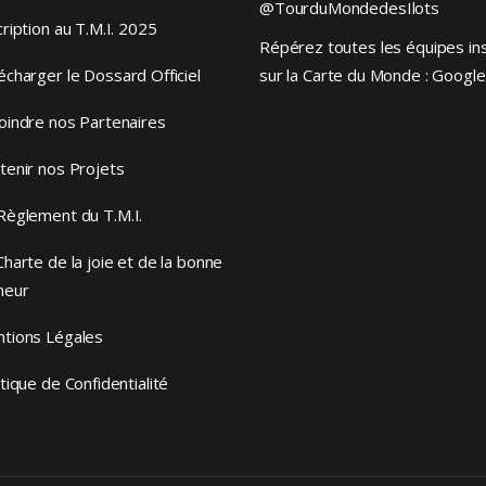
@TourduMondedesIlots
cription au T.M.I. 2025
Répérez toutes les équipes ins
écharger le Dossard Officiel
sur la Carte du Monde :
Google
oindre nos Partenaires
tenir nos Projets
Règlement du T.M.I.
Charte de la joie et de la bonne
meur
tions Légales
itique de Confidentialité