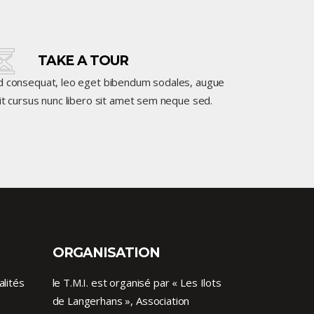
TAKE A TOUR
d consequat, leo eget bibendum sodales, augue
it cursus nunc libero sit amet sem neque sed.
ORGANISATION
alités
le T.M.I. est organisé par « Les Ilots
de Langerhans », Association