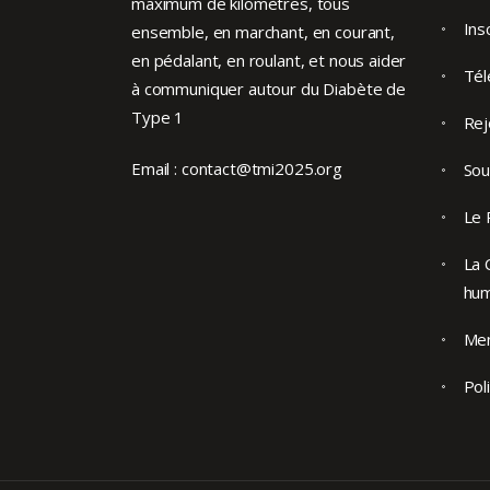
maximum de kilomètres, tous
Ins
ensemble, en marchant, en courant,
en pédalant, en roulant, et nous aider
Tél
à communiquer autour du Diabète de
Type 1
Rej
Email :
contact@tmi2025.org
Sou
Le 
La 
hu
Men
Pol