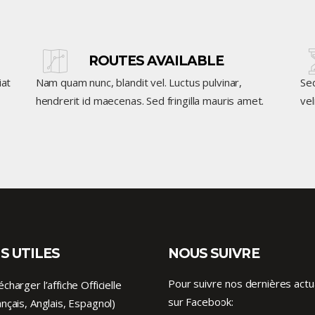
ROUTES AVAILABLE
iat
Nam quam nunc, blandit vel. Luctus pulvinar,
Se
hendrerit id maecenas. Sed fringilla mauris amet.
vel
S UTILES
NOUS SUIVRE
Pour suivre nos dernières actu
écharger l’affiche Officielle
sur Facebook:
ançais, Anglais, Espagnol)