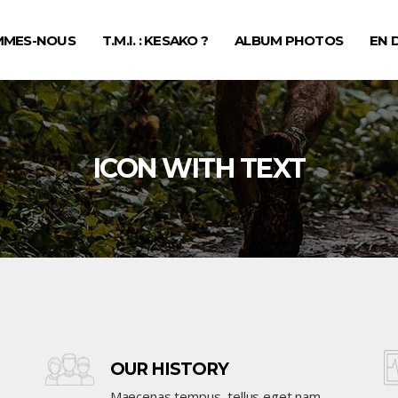
MMES-NOUS
T.M.I. : KESAKO ?
ALBUM PHOTOS
EN 
ICON WITH TEXT
OUR HISTORY
Maecenas tempus, tellus eget nam