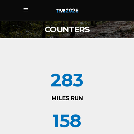
COUNTERS
283
MILES RUN
158